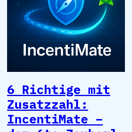
6 Richtige mit
Zusatzzahl:
IncentiMate –