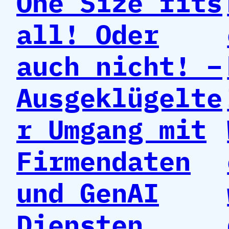
One Size fits
all! Oder
auch nicht! –
Ausgeklügelte
r Umgang mit
Firmendaten
und GenAI
Diensten