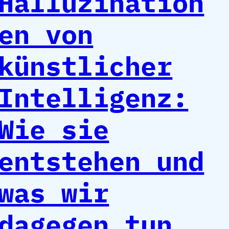
Halluzination
en von
künstlicher
Intelligenz:
Wie sie
entstehen und
was wir
dagegen tun